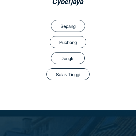
Cyberjaya
Sepang
Puchong
Dengkil
Salak Tinggi